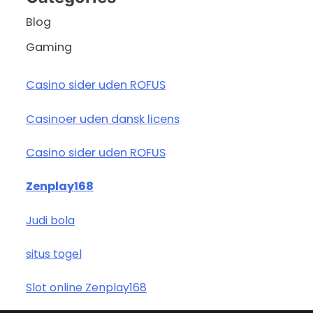
Blog
Gaming
Casino sider uden ROFUS
Casinoer uden dansk licens
Casino sider uden ROFUS
Zenplay168
Judi bola
situs togel
Slot online Zenplay168