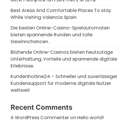
Best Areas And Comfortable Places To stay
While Visiting Valencia Spain
Die besten Online-Casino-Spielautomaten
bieten spannende Runden und tolle
Gewinnchancen.
Blühende Online-Casinos bieten heutzutage
Unterhaltung, Vorteile und spannende digitale
Erlebnisse.
Kundenhotline24 – Schneller und zuverlässiger
Kundensupport für moderne digitale Nutzer
weltweit
Recent Comments
A WordPress Commenter
on
Hello world!