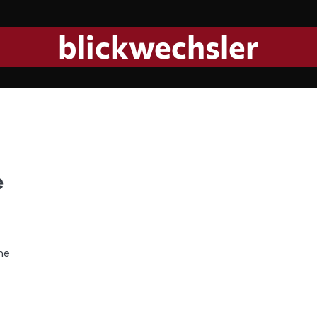
blickwechsler
e
he