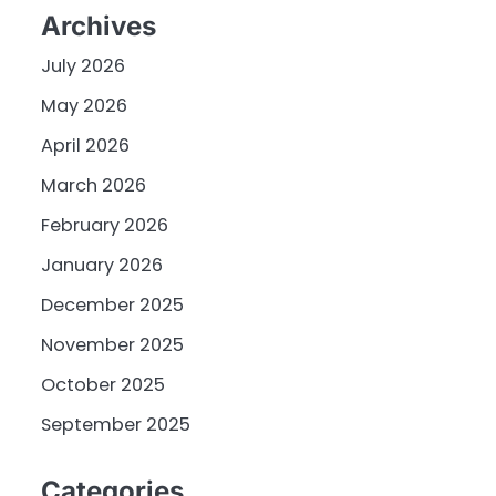
Archives
July 2026
May 2026
April 2026
March 2026
February 2026
January 2026
December 2025
November 2025
October 2025
September 2025
Categories