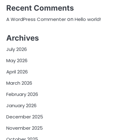
Recent Comments
on
A WordPress Commenter
Hello world!
Archives
July 2026
May 2026
April 2026
March 2026
February 2026
January 2026
December 2025
November 2025
October 2025