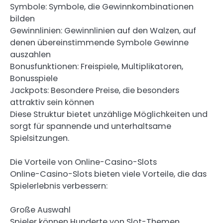
Symbole: Symbole, die Gewinnkombinationen
bilden
Gewinnlinien: Gewinnlinien auf den Walzen, auf
denen übereinstimmende Symbole Gewinne
auszahlen
Bonusfunktionen: Freispiele, Multiplikatoren,
Bonusspiele
Jackpots: Besondere Preise, die besonders
attraktiv sein können
Diese Struktur bietet unzählige Möglichkeiten und
sorgt für spannende und unterhaltsame
Spielsitzungen.
Die Vorteile von Online-Casino-Slots
Online-Casino-Slots bieten viele Vorteile, die das
Spielerlebnis verbessern:
Große Auswahl
Spieler können Hunderte von Slot-Themen,