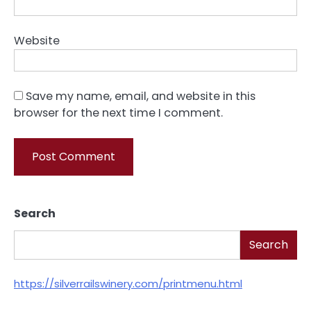
Website
Save my name, email, and website in this
browser for the next time I comment.
Search
Search
https://silverrailswinery.com/printmenu.html