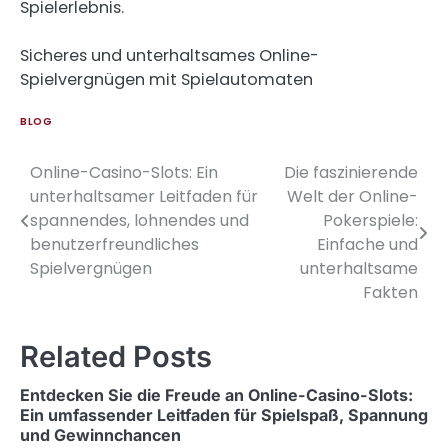
Spielerlebnis.
Sicheres und unterhaltsames Online-
Spielvergnügen mit Spielautomaten
BLOG
Online-Casino-Slots: Ein
Die faszinierende
Post
unterhaltsamer Leitfaden für
Welt der Online-
navigation
spannendes, lohnendes und
Pokerspiele:
benutzerfreundliches
Einfache und
Spielvergnügen
unterhaltsame
Fakten
Related Posts
Entdecken Sie die Freude an Online-Casino-Slots:
Ein umfassender Leitfaden für Spielspaß, Spannung
und Gewinnchancen