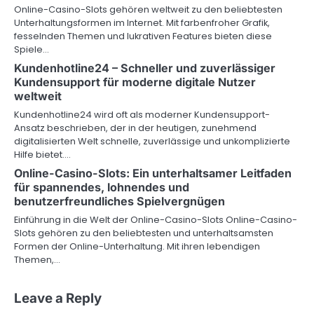
Online-Casino-Slots gehören weltweit zu den beliebtesten
Unterhaltungsformen im Internet. Mit farbenfroher Grafik,
fesselnden Themen und lukrativen Features bieten diese
Spiele…
Kundenhotline24 – Schneller und zuverlässiger
Kundensupport für moderne digitale Nutzer
weltweit
Kundenhotline24 wird oft als moderner Kundensupport-
Ansatz beschrieben, der in der heutigen, zunehmend
digitalisierten Welt schnelle, zuverlässige und unkomplizierte
Hilfe bietet.…
Online-Casino-Slots: Ein unterhaltsamer Leitfaden
für spannendes, lohnendes und
benutzerfreundliches Spielvergnügen
Einführung in die Welt der Online-Casino-Slots Online-Casino-
Slots gehören zu den beliebtesten und unterhaltsamsten
Formen der Online-Unterhaltung. Mit ihren lebendigen
Themen,…
Leave a Reply