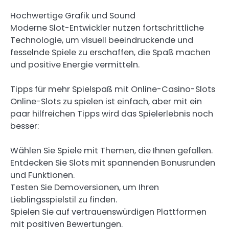
Hochwertige Grafik und Sound
Moderne Slot-Entwickler nutzen fortschrittliche
Technologie, um visuell beeindruckende und
fesselnde Spiele zu erschaffen, die Spaß machen
und positive Energie vermitteln.
Tipps für mehr Spielspaß mit Online-Casino-Slots
Online-Slots zu spielen ist einfach, aber mit ein
paar hilfreichen Tipps wird das Spielerlebnis noch
besser:
Wählen Sie Spiele mit Themen, die Ihnen gefallen.
Entdecken Sie Slots mit spannenden Bonusrunden
und Funktionen.
Testen Sie Demoversionen, um Ihren
Lieblingsspielstil zu finden.
Spielen Sie auf vertrauenswürdigen Plattformen
mit positiven Bewertungen.