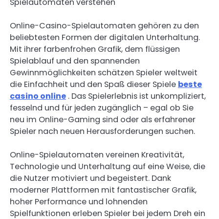
Spielautomaten verstehen
Online-Casino-Spielautomaten gehören zu den
beliebtesten Formen der digitalen Unterhaltung.
Mit ihrer farbenfrohen Grafik, dem flüssigen
Spielablauf und den spannenden
Gewinnmöglichkeiten schätzen Spieler weltweit
die Einfachheit und den Spaß dieser Spiele
beste
casino online
. Das Spielerlebnis ist unkompliziert,
fesselnd und für jeden zugänglich – egal ob Sie
neu im Online-Gaming sind oder als erfahrener
Spieler nach neuen Herausforderungen suchen.
Online-Spielautomaten vereinen Kreativität,
Technologie und Unterhaltung auf eine Weise, die
die Nutzer motiviert und begeistert. Dank
moderner Plattformen mit fantastischer Grafik,
hoher Performance und lohnenden
Spielfunktionen erleben Spieler bei jedem Dreh ein