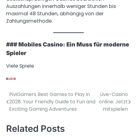
Auszahlungen innerhalb weniger Stunden bis
maximal 48 Stunden, abhängig von der
Zahlungsmethode.
### Mobiles Casino: Ein Muss für moderne
Spieler
Viele Spiele
BLOG
PiviGamers Best Games to Play in
Live-Casino
Post
2028: Your Friendly Guide to Fun and
online: Jetzt
navigation
Exciting Gaming Adventures
mitspielen
Related Posts